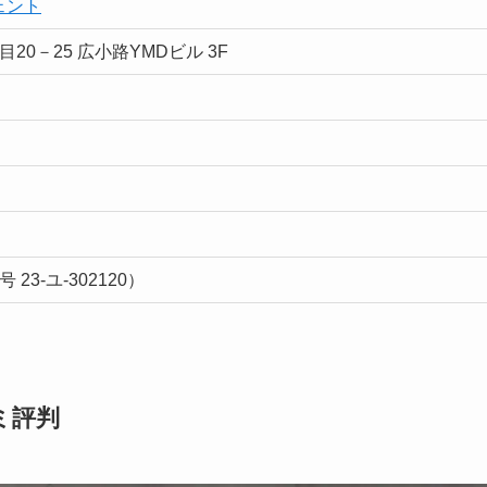
ェント
0－25 広小路YMDビル 3F
23-ユ-302120）
ミ評判