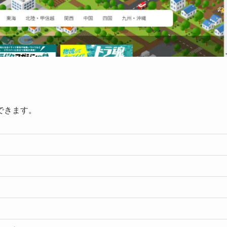
できます。
）
）